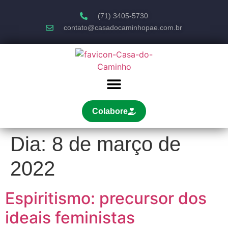
(71) 3405-5730
contato@casadocaminhopae.com.br
Colabore
Dia:
8 de março de
2022
Espiritismo: precursor dos
ideais feministas