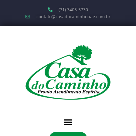
(71) 3405-5730
contato@casadocaminhopae.com.br