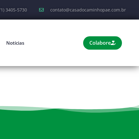
71) 3405-5730
contato@casadocaminhopae.com.br
Colabore
Notícias