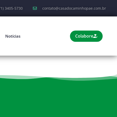
71) 3405-5730
contato@casadocaminhopae.com.br
Colabore
Notícias