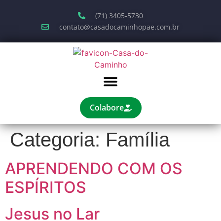
(71) 3405-5730
contato@casadocaminhopae.com.br
Colabore
Categoria:
Família
APRENDENDO COM OS
ESPÍRITOS
Jesus no Lar