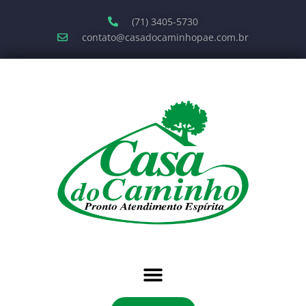
(71) 3405-5730
contato@casadocaminhopae.com.br