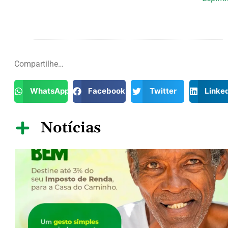
Compartilhe…
WhatsApp
Facebook
Twitter
Linke
Notícias